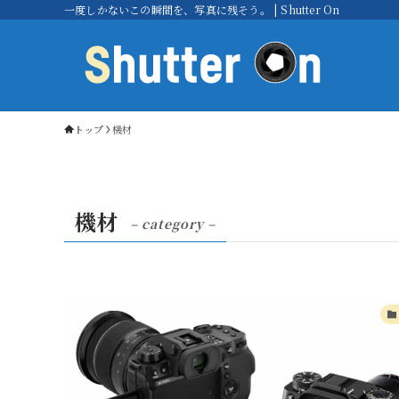
一度しかないこの瞬間を、写真に残そう。 | Shutter On
トップ
機材
機材
– category –